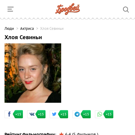
Люди
Актриса
Хлоя Севиньи
Хлоя Севиньи
+15
+15
+15
+15
+15
Рейтинг фильмографии:
6.4 (5 фильмов )