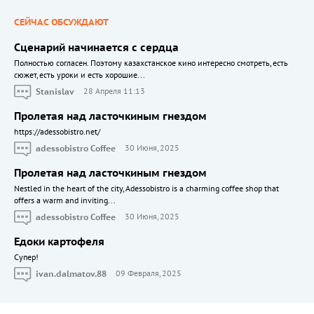
СЕЙЧАС ОБСУЖДАЮТ
Сценарий начинается с сердца
Полностью согласен. Поэтому казахстанское кино интересно смотреть, есть
сюжет, есть уроки и есть хорошие...
Stanislav
28 Апреля 11:13
Пролетая над ласточкиным гнездом
https://adessobistro.net/
adessobistro Coffee
30 Июня, 2025
Пролетая над ласточкиным гнездом
Nestled in the heart of the city, Adessobistro is a charming coffee shop that
offers a warm and inviting...
adessobistro Coffee
30 Июня, 2025
Едоки картофеля
Cупер!
ivan.dalmatov.88
09 Февраля, 2025