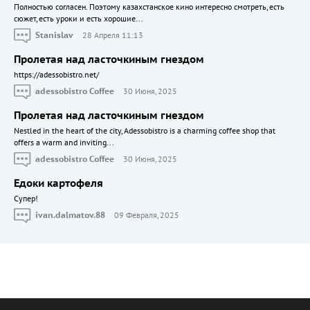
Полностью согласен. Поэтому казахстанское кино интересно смотреть, есть
сюжет, есть уроки и есть хорошие...
Stanislav
28 Апреля 11:13
Пролетая над ласточкиным гнездом
https://adessobistro.net/
adessobistro Coffee
30 Июня, 2025
Пролетая над ласточкиным гнездом
Nestled in the heart of the city, Adessobistro is a charming coffee shop that
offers a warm and inviting...
adessobistro Coffee
30 Июня, 2025
Едоки картофеля
Cупер!
ivan.dalmatov.88
09 Февраля, 2025