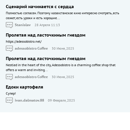
Сценарий начинается с сердца
Полностью согласен. Поэтому казахстанское кино интересно смотреть, есть
сюжет, есть уроки и есть хорошие...
Stanislav
28 Апреля 11:13
Пролетая над ласточкиным гнездом
https://adessobistro.net/
adessobistro Coffee
30 Июня, 2025
Пролетая над ласточкиным гнездом
Nestled in the heart of the city, Adessobistro is a charming coffee shop that
offers a warm and inviting...
adessobistro Coffee
30 Июня, 2025
Едоки картофеля
Cупер!
ivan.dalmatov.88
09 Февраля, 2025