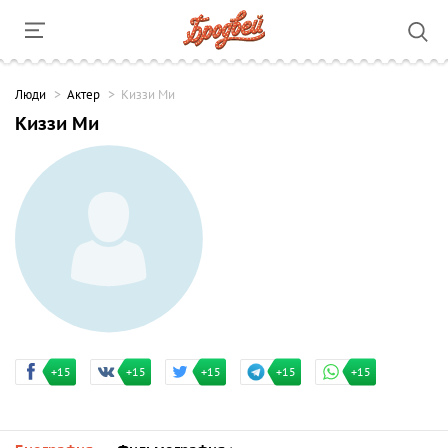
Люди
Актер
Киззи Ми
Киззи Ми
+15
+15
+15
+15
+15