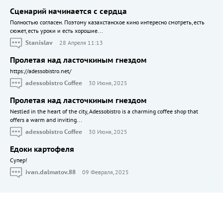
Сценарий начинается с сердца
Полностью согласен. Поэтому казахстанское кино интересно смотреть, есть
сюжет, есть уроки и есть хорошие...
Stanislav
28 Апреля 11:13
Пролетая над ласточкиным гнездом
https://adessobistro.net/
adessobistro Coffee
30 Июня, 2025
Пролетая над ласточкиным гнездом
Nestled in the heart of the city, Adessobistro is a charming coffee shop that
offers a warm and inviting...
adessobistro Coffee
30 Июня, 2025
Едоки картофеля
Cупер!
ivan.dalmatov.88
09 Февраля, 2025