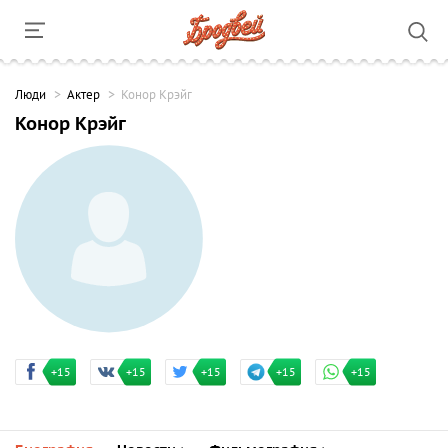
Люди
Актер
Конор Крэйг
Конор Крэйг
+15
+15
+15
+15
+15