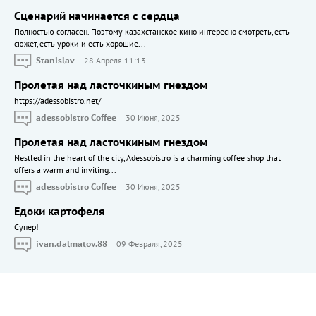
Сценарий начинается с сердца
Полностью согласен. Поэтому казахстанское кино интересно смотреть, есть
сюжет, есть уроки и есть хорошие...
Stanislav
28 Апреля 11:13
Пролетая над ласточкиным гнездом
https://adessobistro.net/
adessobistro Coffee
30 Июня, 2025
Пролетая над ласточкиным гнездом
Nestled in the heart of the city, Adessobistro is a charming coffee shop that
offers a warm and inviting...
adessobistro Coffee
30 Июня, 2025
Едоки картофеля
Cупер!
ivan.dalmatov.88
09 Февраля, 2025