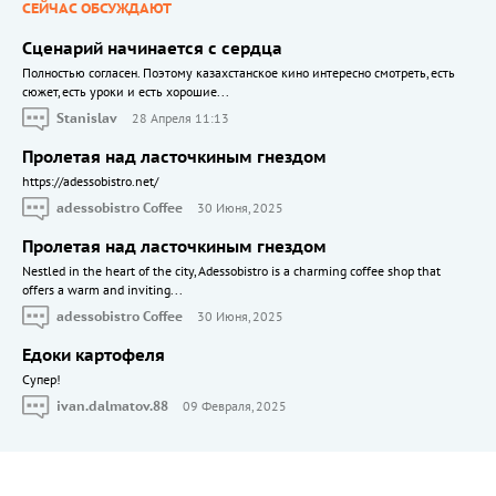
СЕЙЧАС ОБСУЖДАЮТ
Сценарий начинается с сердца
Полностью согласен. Поэтому казахстанское кино интересно смотреть, есть
сюжет, есть уроки и есть хорошие...
Stanislav
28 Апреля 11:13
Пролетая над ласточкиным гнездом
https://adessobistro.net/
adessobistro Coffee
30 Июня, 2025
Пролетая над ласточкиным гнездом
Nestled in the heart of the city, Adessobistro is a charming coffee shop that
offers a warm and inviting...
adessobistro Coffee
30 Июня, 2025
Едоки картофеля
Cупер!
ivan.dalmatov.88
09 Февраля, 2025