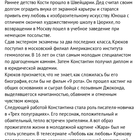
Раннее детство Кости прошло в Швейцарии. Дед считал своим
долгом оградить внука от экранной карьеры и старался
привить ему любовь к изобразительному искусству. Юноша с
отличием окончил художественную школу в Цюрихе, по
возвращении в Москву пошел в учебное заведение при
немецком посольстве.
Сдав экстерном экзамены за два последних класса, Крюков
поступил в московский филиал Американского института
геммологии. В 16 лет он стал самым молодым специалистом
по драгоценным камням. Затем Константин получил диплом и
в юридической академии.
Крюков признается, что не знает, как сложилась бы его
биография, если бы не фильм «9 рота». Он прошел кастинг на
общих основаниях и сыграл бойца с позывным Джоконда,
выделявшегося начитанностью, обаянием и отменным
чувством юмора.
Следующей работой Константина стала роль писателя-новичка
в «Трех полуграциях». Его персонаж, положительный и
обаятельный, тепло встречен зрителями. А вот образ
прожигателя жизни в молодежной картине «Жара» был не
столь успешен. В телесериале «Любовь как любовь» Крюкову