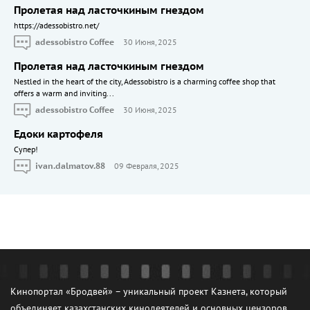
Пролетая над ласточкиным гнездом
https://adessobistro.net/
adessobistro Coffee
30 Июня, 2025
Пролетая над ласточкиным гнездом
Nestled in the heart of the city, Adessobistro is a charming coffee shop that
offers a warm and inviting...
adessobistro Coffee
30 Июня, 2025
Едоки картофеля
Cупер!
ivan.dalmatov.88
09 Февраля, 2025
Кинопортал «Бродвей» – уникальный проект Казнета, который
объединяет казахстанских кинодеятелей и основных цензоров