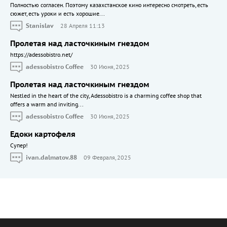
Полностью согласен. Поэтому казахстанское кино интересно смотреть, есть
сюжет, есть уроки и есть хорошие...
Stanislav
28 Апреля 11:13
Пролетая над ласточкиным гнездом
https://adessobistro.net/
adessobistro Coffee
30 Июня, 2025
Пролетая над ласточкиным гнездом
Nestled in the heart of the city, Adessobistro is a charming coffee shop that
offers a warm and inviting...
adessobistro Coffee
30 Июня, 2025
Едоки картофеля
Cупер!
ivan.dalmatov.88
09 Февраля, 2025