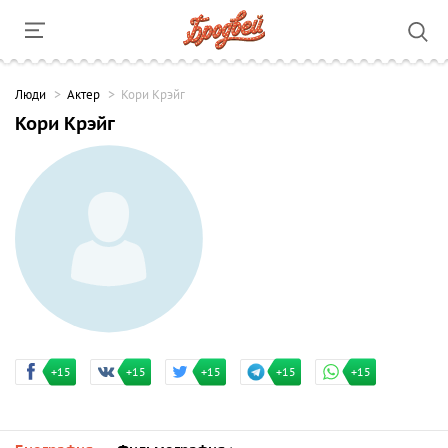
Люди
Актер
Кори Крэйг
Кори Крэйг
+15
+15
+15
+15
+15