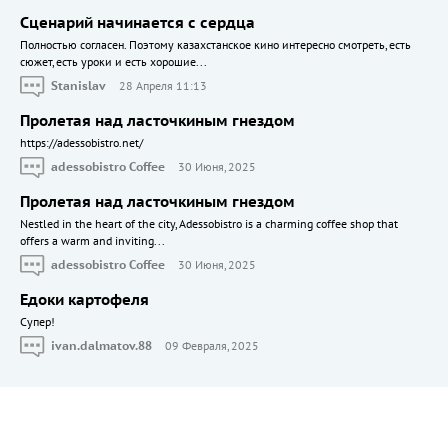
Сценарий начинается с сердца
Полностью согласен. Поэтому казахстанское кино интересно смотреть, есть
сюжет, есть уроки и есть хорошие...
Stanislav
28 Апреля 11:13
Пролетая над ласточкиным гнездом
https://adessobistro.net/
adessobistro Coffee
30 Июня, 2025
Пролетая над ласточкиным гнездом
Nestled in the heart of the city, Adessobistro is a charming coffee shop that
offers a warm and inviting...
adessobistro Coffee
30 Июня, 2025
Едоки картофеля
Cупер!
ivan.dalmatov.88
09 Февраля, 2025