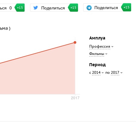
Поделиться
ться
0
Поделиться
+15
+15
+15
ьма )
Амплуа
Профессия
Фильмы
Период
с
по
2014
2017