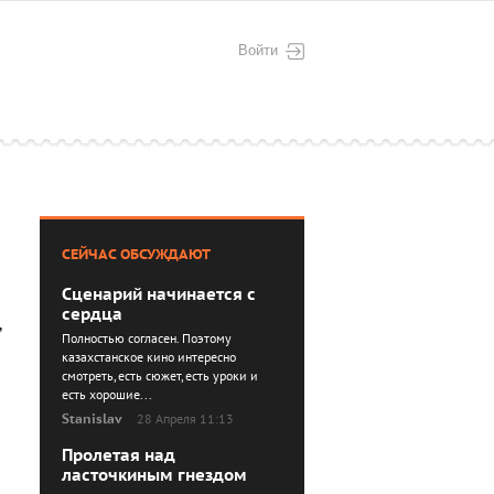
Войти
СЕЙЧАС ОБСУЖДАЮТ
Сценарий начинается с
сердца
,
Полностью согласен. Поэтому
казахстанское кино интересно
смотреть, есть сюжет, есть уроки и
есть хорошие...
Stanislav
28 Апреля 11:13
Пролетая над
ласточкиным гнездом