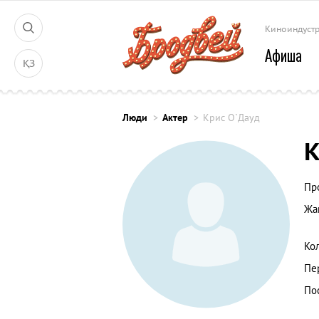
Киноиндуст
Афиша
ҚЗ
Люди
Актер
Крис О`Дауд
К
Пр
Жа
Ко
Пе
По