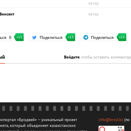
Актер
 Винсент
Актер
Поделиться
ться
0
Поделиться
+15
+15
+15
ый
Войдите
, чтобы оставить коммента
опортал «Бродвей» – уникальный проект
info@brod.kz
(по
нета, который объединяет казахстанских