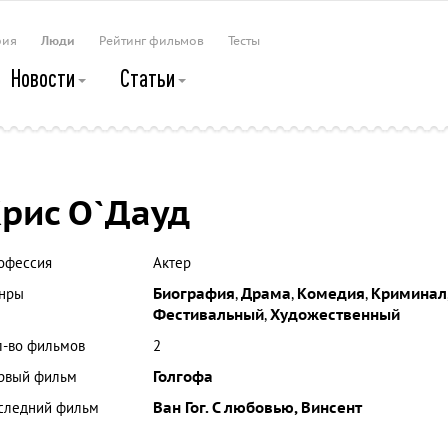
рия
Люди
Рейтинг фильмов
Тесты
Новости
Статьи
рис О`Дауд
офессия
Актер
нры
Биография
,
Драма
,
Комедия
,
Криминал
Фестивальный
,
Художественный
л-во фильмов
2
рвый фильм
Голгофа
следний фильм
Ван Гог. С любовью, Винсент