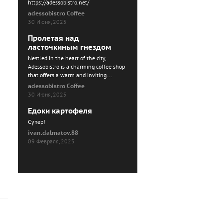
https://adessobistro.net/
adessobistro Coffee
30 Июня, 2025
Пролетая над
ласточкиным гнездом
Nestled in the heart of the city,
Adessobistro is a charming coffee shop
that offers a warm and inviting...
adessobistro Coffee
30 Июня, 2025
Едоки картофеля
Cупер!
ivan.dalmatov.88
09 Февраля, 2025