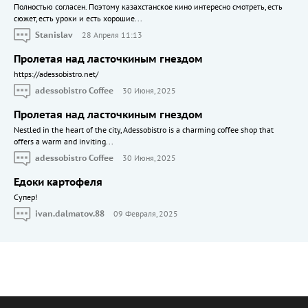
Полностью согласен. Поэтому казахстанское кино интересно смотреть, есть
сюжет, есть уроки и есть хорошие...
Stanislav
28 Апреля 11:13
Пролетая над ласточкиным гнездом
https://adessobistro.net/
adessobistro Coffee
30 Июня, 2025
Пролетая над ласточкиным гнездом
Nestled in the heart of the city, Adessobistro is a charming coffee shop that
offers a warm and inviting...
adessobistro Coffee
30 Июня, 2025
Едоки картофеля
Cупер!
ivan.dalmatov.88
09 Февраля, 2025