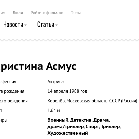
рия
Люди
Рейтинг фильмов
Тесты
Новости
Статьи
ристина Асмус
офессия
Актриса
та рождения
14 апреля 1988 год
сто рождения
Королёв, Московская область, СССР (Россия)
т
1.64 м
нры
Военный
,
Детектив
,
Драма
,
драма/триллер
,
Спорт
,
Триллер
,
Художественный