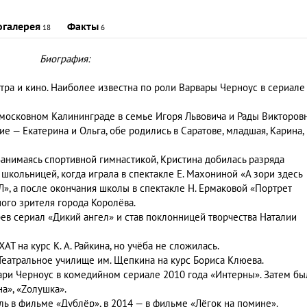
огалерея
Факты
18
6
Биография:
тра и кино. Наиболее известна по роли Варвары Черноус в сериале
дмосковном Калининграде в семье Игоря Львовича и Рады Викторов
ие — Екатерина и Ольга, обе родились в Саратове, младшая, Карина, 
анимаясь спортивной гимнастикой, Кристина добилась разряда
 школьницей, когда играла в спектакле Е. Махониной «А зори здесь
Л», а после окончания школы в спектакле Н. Ермаковой «Портрет
ого зрителя города Королёва.
рев сериал «Дикий ангел» и став поклонницей творчества Наталии
Т на курс К. А. Райкина, но учёба не сложилась.
 Театральное училище им. Щепкина на курс Бориса Клюева.
ари Черноус в комедийном сериале 2010 года «Интерны». Затем бы
а», «Zолушка».
ль в фильме «Дублёр», в 2014 — в фильме «Лёгок на помине».