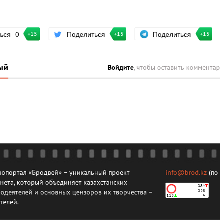
Поделиться
ться
0
Поделиться
+15
+15
+15
ый
Войдите
, чтобы оставить коммента
опортал «Бродвей» – уникальный проект
info@brod.kz
(по
нета, который объединяет казахстанских
одеятелей и основных цензоров их творчества –
телей.