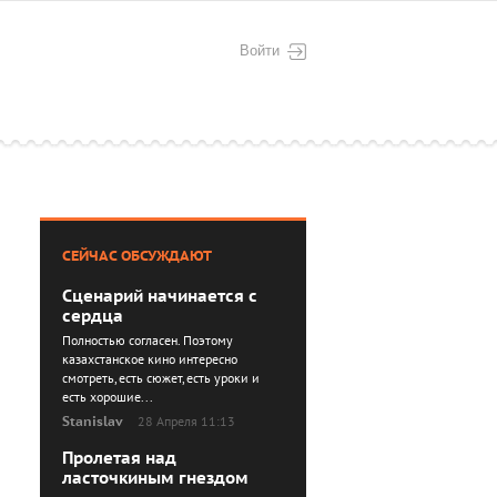
Войти
СЕЙЧАС ОБСУЖДАЮТ
Сценарий начинается с
сердца
Полностью согласен. Поэтому
казахстанское кино интересно
смотреть, есть сюжет, есть уроки и
есть хорошие...
Stanislav
28 Апреля 11:13
Пролетая над
ласточкиным гнездом