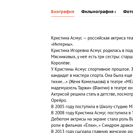
Биография
Фильмография
Фот
4
Кристина Асмус — российская актриса теа
«Интерны».
Кристина Игоревна Асмус родилась в по
Мясниковых, у неё есть три сестры: старш
Королёве.
У Кристины Асмус спортивное прошлое. З
кандидат в мастера спорта. Она была ещё
тихие…» (Женя Комелькова) в театре «МЕ
мадемуазель Таржи» (Фантин) в театре юн
Актрисой решила стать в детстве, посмот
Орейро.
В 2005 году поступила в Школу-студию МХА
В 2008 году Кристина Асмус поступила в
Дебютом актрисы на экране стала роль В
роли в фильмах «Ёлки», « Синдром дракон
В 2013 году сыграла главную женскую ро