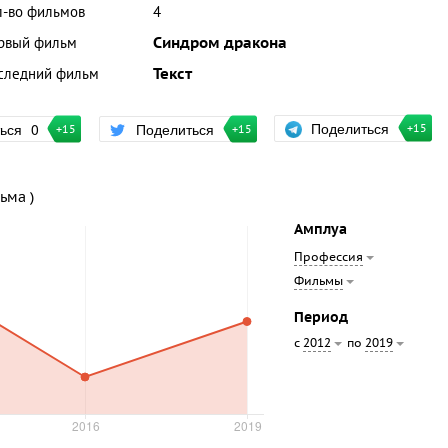
л-во фильмов
4
рвый фильм
Синдром дракона
следний фильм
Текст
Поделиться
ться
0
Поделиться
+15
+15
+15
ьма )
Амплуа
Профессия
Фильмы
Период
с
по
2012
2019