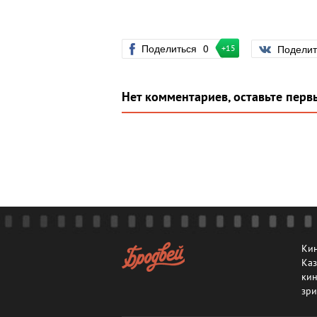
Поделиться
0
Подели
+15
Нет комментариев, оставьте перв
Кин
Каз
кин
зри