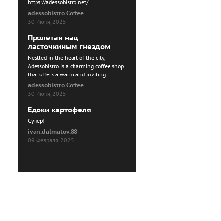
https://adessobistro.net/
adessobistro Coffee
30 Июня, 2025
Пролетая над
ласточкиным гнездом
Nestled in the heart of the city,
Adessobistro is a charming coffee shop
that offers a warm and inviting...
adessobistro Coffee
30 Июня, 2025
Едоки картофеля
Cупер!
ivan.dalmatov.88
09 Февраля, 2025