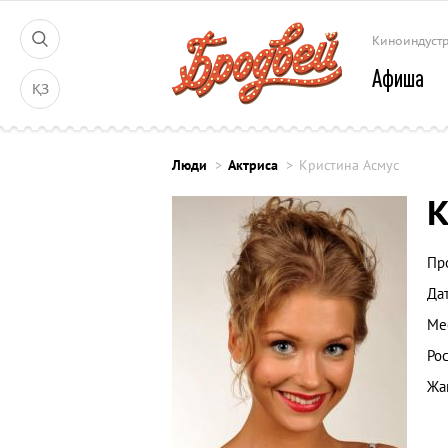
Киноиндуст
Афиша
ҚЗ
Люди
Актриса
Кристина Асмус
К
Пр
Да
Ме
Рос
Жа