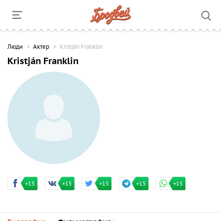
Люди
Актер
Kristján Franklin
Kristján Franklin
+15
+15
+15
+15
+15