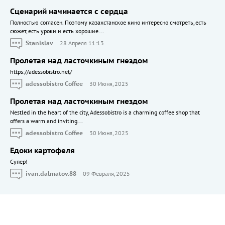
Сценарий начинается с сердца
Полностью согласен. Поэтому казахстанское кино интересно смотреть, есть
сюжет, есть уроки и есть хорошие...
Stanislav
28 Апреля 11:13
Пролетая над ласточкиным гнездом
https://adessobistro.net/
adessobistro Coffee
30 Июня, 2025
Пролетая над ласточкиным гнездом
Nestled in the heart of the city, Adessobistro is a charming coffee shop that
offers a warm and inviting...
adessobistro Coffee
30 Июня, 2025
Едоки картофеля
Cупер!
ivan.dalmatov.88
09 Февраля, 2025