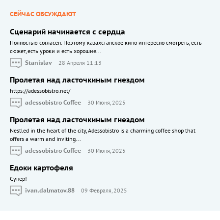
СЕЙЧАС ОБСУЖДАЮТ
Сценарий начинается с сердца
Полностью согласен. Поэтому казахстанское кино интересно смотреть, есть
сюжет, есть уроки и есть хорошие...
Stanislav
28 Апреля 11:13
Пролетая над ласточкиным гнездом
https://adessobistro.net/
adessobistro Coffee
30 Июня, 2025
Пролетая над ласточкиным гнездом
Nestled in the heart of the city, Adessobistro is a charming coffee shop that
offers a warm and inviting...
adessobistro Coffee
30 Июня, 2025
Едоки картофеля
Cупер!
ivan.dalmatov.88
09 Февраля, 2025