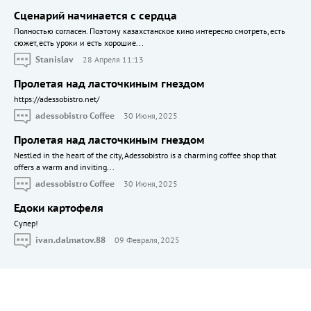
Сценарий начинается с сердца
Полностью согласен. Поэтому казахстанское кино интересно смотреть, есть
сюжет, есть уроки и есть хорошие...
Stanislav
28 Апреля 11:13
Пролетая над ласточкиным гнездом
https://adessobistro.net/
adessobistro Coffee
30 Июня, 2025
Пролетая над ласточкиным гнездом
Nestled in the heart of the city, Adessobistro is a charming coffee shop that
offers a warm and inviting...
adessobistro Coffee
30 Июня, 2025
Едоки картофеля
Cупер!
ivan.dalmatov.88
09 Февраля, 2025