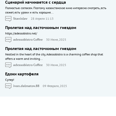
Сценарий начинается с сердца
Полностью согласен. Поэтому казахстанское кино интересно смотреть, есть
сюжет, есть уроки и есть хорошие...
Stanislav
28 Апреля 11:13
Пролетая над ласточкиным гнездом
https://adessobistro.net/
adessobistro Coffee
30 Июня, 2025
Пролетая над ласточкиным гнездом
Nestled in the heart of the city, Adessobistro is a charming coffee shop that
offers a warm and inviting...
adessobistro Coffee
30 Июня, 2025
Едоки картофеля
Cупер!
ivan.dalmatov.88
09 Февраля, 2025