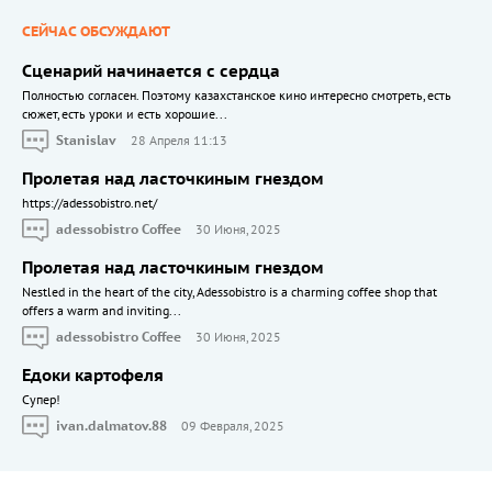
СЕЙЧАС ОБСУЖДАЮТ
Сценарий начинается с сердца
Полностью согласен. Поэтому казахстанское кино интересно смотреть, есть
сюжет, есть уроки и есть хорошие...
Stanislav
28 Апреля 11:13
Пролетая над ласточкиным гнездом
https://adessobistro.net/
adessobistro Coffee
30 Июня, 2025
Пролетая над ласточкиным гнездом
Nestled in the heart of the city, Adessobistro is a charming coffee shop that
offers a warm and inviting...
adessobistro Coffee
30 Июня, 2025
Едоки картофеля
Cупер!
ivan.dalmatov.88
09 Февраля, 2025