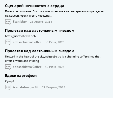
Сценарий начинается с сердца
Полностью согласен. Поэтому казахстанское кино интересно смотреть, есть
сюжет, есть уроки и есть хорошие...
Stanislav
28 Апреля 11:13
Пролетая над ласточкиным гнездом
https://adessobistro.net/
adessobistro Coffee
30 Июня, 2025
Пролетая над ласточкиным гнездом
Nestled in the heart of the city, Adessobistro is a charming coffee shop that
offers a warm and inviting...
adessobistro Coffee
30 Июня, 2025
Едоки картофеля
Cупер!
ivan.dalmatov.88
09 Февраля, 2025