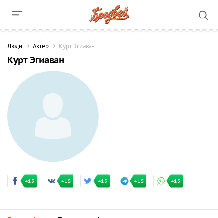
Люди
Актер
Курт Эгиаван
Курт Эгиаван
+15
+15
+15
+15
+15