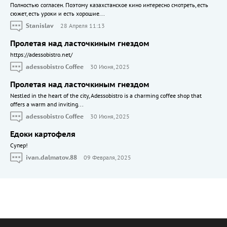
Полностью согласен. Поэтому казахстанское кино интересно смотреть, есть
сюжет, есть уроки и есть хорошие...
Stanislav
28 Апреля 11:13
Пролетая над ласточкиным гнездом
https://adessobistro.net/
adessobistro Coffee
30 Июня, 2025
Пролетая над ласточкиным гнездом
Nestled in the heart of the city, Adessobistro is a charming coffee shop that
offers a warm and inviting...
adessobistro Coffee
30 Июня, 2025
Едоки картофеля
Cупер!
ivan.dalmatov.88
09 Февраля, 2025