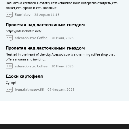
Полностью согласен. Поэтому казахстанское кино интересно смотреть, есть
сюжет, есть уроки и есть хорошие...
Stanislav
28 Апреля 11:13
Пролетая над ласточкиным гнездом
https://adessobistro.net/
adessobistro Coffee
30 Июня, 2025
Пролетая над ласточкиным гнездом
Nestled in the heart of the city, Adessobistro is a charming coffee shop that
offers a warm and inviting...
adessobistro Coffee
30 Июня, 2025
Едоки картофеля
Cупер!
ivan.dalmatov.88
09 Февраля, 2025