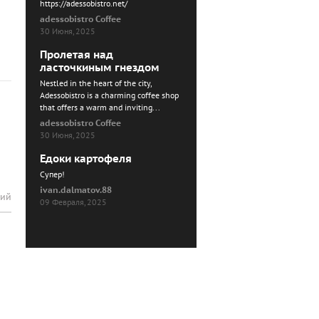
https://adessobistro.net/
adessobistro Coffee
30 Июня, 2025
Пролетая над
ласточкиным гнездом
Nestled in the heart of the city,
Adessobistro is a charming coffee shop
that offers a warm and inviting...
adessobistro Coffee
30 Июня, 2025
Едоки картофеля
Cупер!
ivan.dalmatov.88
рий
09 Февраля, 2025