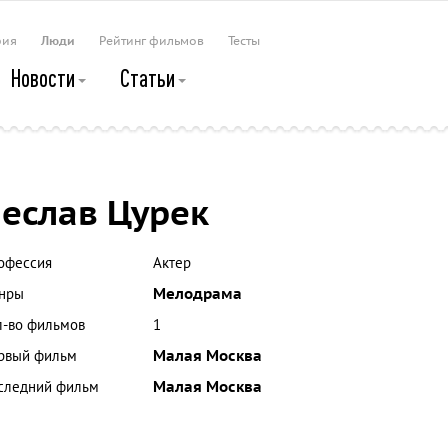
рия
Люди
Рейтинг фильмов
Тесты
Новости
Статьи
еслав Цурек
офессия
Актер
нры
Мелодрама
л-во фильмов
1
рвый фильм
Малая Москва
следний фильм
Малая Москва