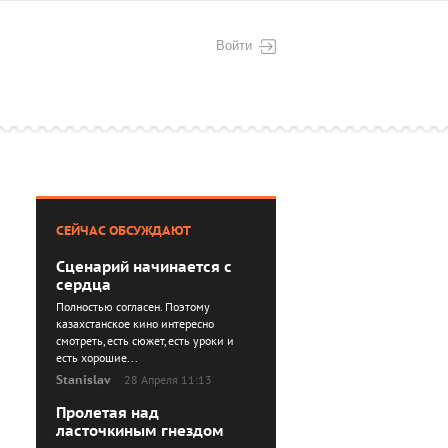
Войти
СЕЙЧАС ОБСУЖДАЮТ
Сценарий начинается с
сердца
Полностью согласен. Поэтому
казахстанское кино интересно
смотреть, есть сюжет, есть уроки и
есть хорошие...
Stanislav
28 Апреля 11:13
Пролетая над
ласточкиным гнездом