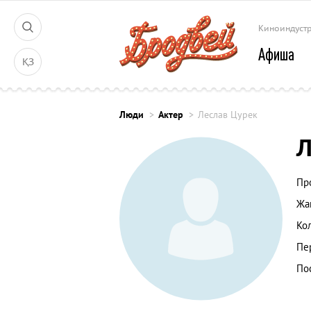
Киноиндуст
Афиша
ҚЗ
Люди
Актер
Леслав Цурек
Л
Пр
Жа
Ко
Пе
По