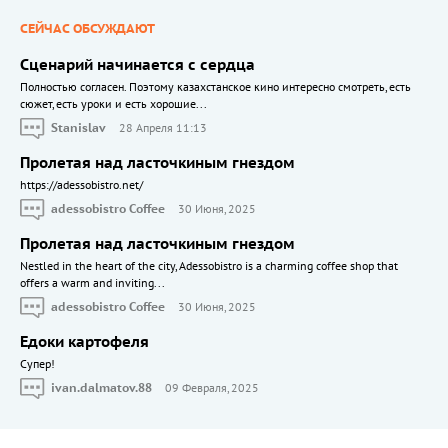
СЕЙЧАС ОБСУЖДАЮТ
Сценарий начинается с сердца
Полностью согласен. Поэтому казахстанское кино интересно смотреть, есть
сюжет, есть уроки и есть хорошие...
Stanislav
28 Апреля 11:13
Пролетая над ласточкиным гнездом
https://adessobistro.net/
adessobistro Coffee
30 Июня, 2025
Пролетая над ласточкиным гнездом
Nestled in the heart of the city, Adessobistro is a charming coffee shop that
offers a warm and inviting...
adessobistro Coffee
30 Июня, 2025
Едоки картофеля
Cупер!
ivan.dalmatov.88
09 Февраля, 2025