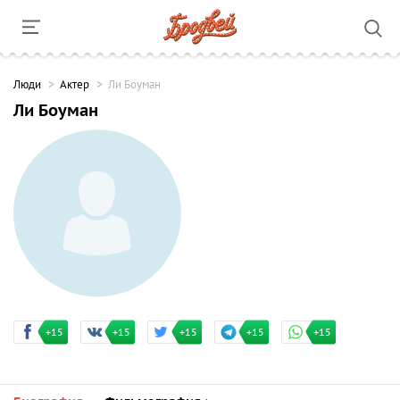
Люди
Актер
Ли Боуман
Ли Боуман
+15
+15
+15
+15
+15