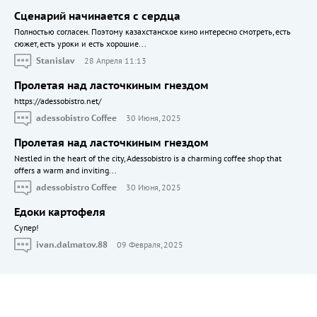
Сценарий начинается с сердца
Полностью согласен. Поэтому казахстанское кино интересно смотреть, есть
сюжет, есть уроки и есть хорошие...
Stanislav
28 Апреля 11:13
Пролетая над ласточкиным гнездом
https://adessobistro.net/
adessobistro Coffee
30 Июня, 2025
Пролетая над ласточкиным гнездом
Nestled in the heart of the city, Adessobistro is a charming coffee shop that
offers a warm and inviting...
adessobistro Coffee
30 Июня, 2025
Едоки картофеля
Cупер!
ivan.dalmatov.88
09 Февраля, 2025