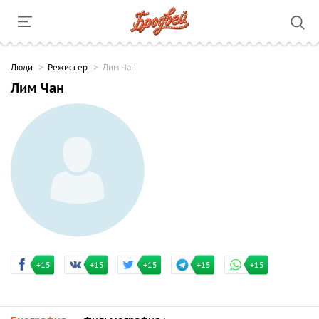
Люди
Режиссер
Лим Чан
Лим Чан
+15
+15
+15
+15
+15