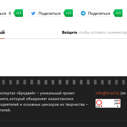
Поделиться
ться
0
Поделиться
+15
+15
+15
ый
Войдите
, чтобы оставить коммента
опортал «Бродвей» – уникальный проект
info@brod.kz
(по
нета, который объединяет казахстанских
одеятелей и основных цензоров их творчества –
телей.