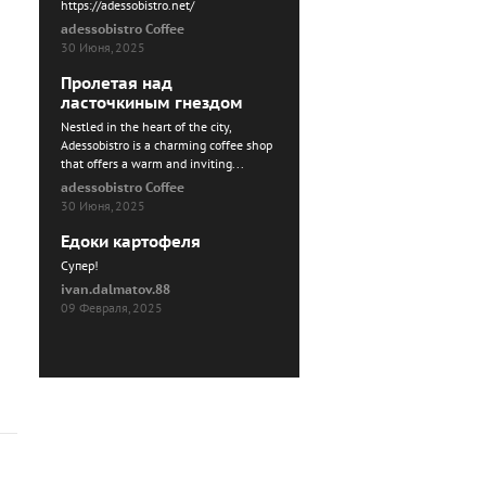
https://adessobistro.net/
adessobistro Coffee
30 Июня, 2025
Пролетая над
ласточкиным гнездом
Nestled in the heart of the city,
Adessobistro is a charming coffee shop
that offers a warm and inviting...
adessobistro Coffee
30 Июня, 2025
Едоки картофеля
Cупер!
ivan.dalmatov.88
09 Февраля, 2025