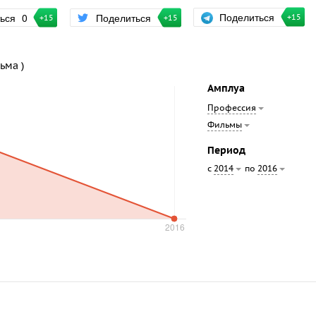
Поделиться
ться
0
Поделиться
+15
+15
+15
ьма )
Амплуа
Профессия
Фильмы
Период
с
по
2014
2016