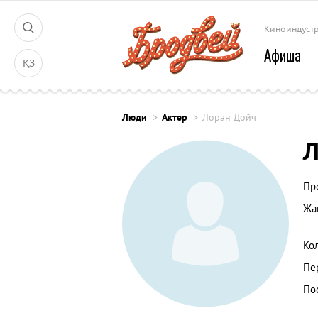
Киноиндуст
Афиша
ҚЗ
Люди
Актер
Лоран Дойч
Л
Пр
Жа
Ко
Пе
По