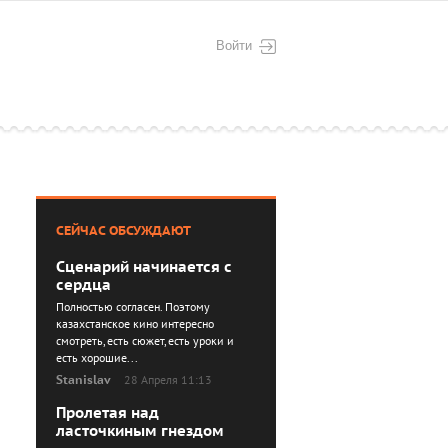
Войти
СЕЙЧАС ОБСУЖДАЮТ
Сценарий начинается с
сердца
Полностью согласен. Поэтому
казахстанское кино интересно
смотреть, есть сюжет, есть уроки и
есть хорошие...
Stanislav
28 Апреля 11:13
Пролетая над
ласточкиным гнездом