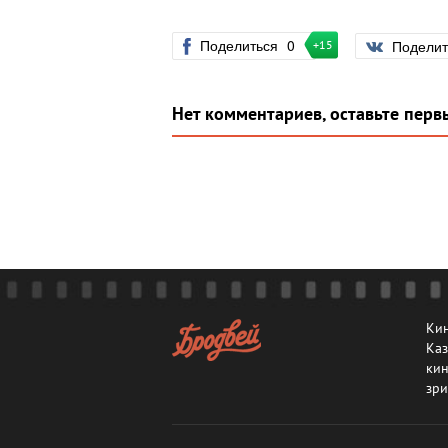
Поделиться
0
Подели
+15
Нет комментариев, оставьте перв
Кин
Каз
кин
зри