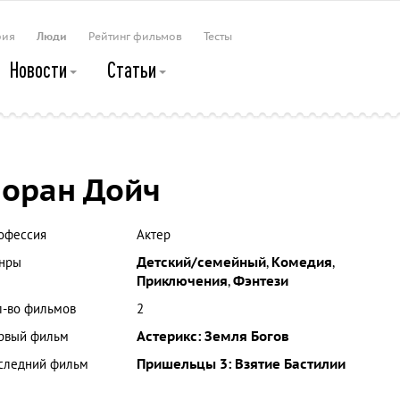
рия
Люди
Рейтинг фильмов
Тесты
Новости
Статьи
оран Дойч
офессия
Актер
нры
Детский/семейный
,
Комедия
,
Приключения
,
Фэнтези
л-во фильмов
2
рвый фильм
Астерикс: Земля Богов
следний фильм
Пришельцы 3: Взятие Бастилии