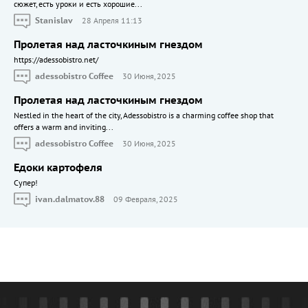
сюжет, есть уроки и есть хорошие...
Stanislav
28 Апреля 11:13
Пролетая над ласточкиным гнездом
https://adessobistro.net/
adessobistro Coffee
30 Июня, 2025
Пролетая над ласточкиным гнездом
Nestled in the heart of the city, Adessobistro is a charming coffee shop that
offers a warm and inviting...
adessobistro Coffee
30 Июня, 2025
Едоки картофеля
Cупер!
ivan.dalmatov.88
09 Февраля, 2025