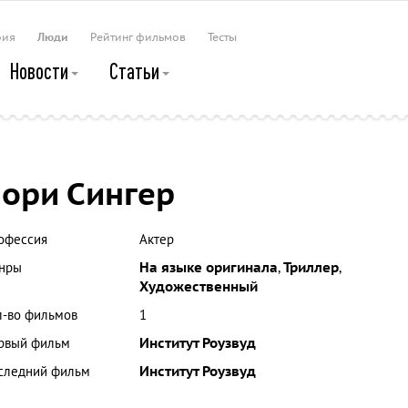
рия
Люди
Рейтинг фильмов
Тесты
Новости
Статьи
ори Сингер
офессия
Актер
нры
На языке оригинала
,
Триллер
,
Художественный
л-во фильмов
1
рвый фильм
Институт Роузвуд
следний фильм
Институт Роузвуд