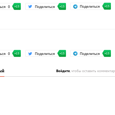
Поделиться
ться
0
Поделиться
+15
+15
+15
Поделиться
ться
0
Поделиться
+15
+15
+15
ый
Войдите
, чтобы оставить коммента