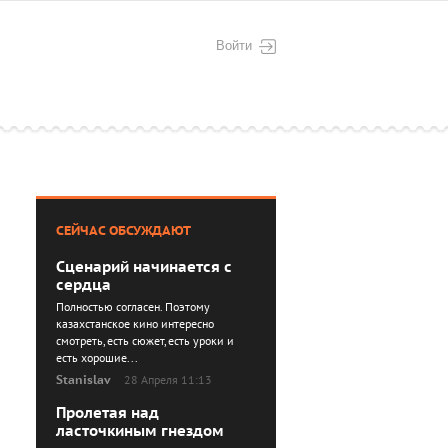
Войти
СЕЙЧАС ОБСУЖДАЮТ
Сценарий начинается с
сердца
Полностью согласен. Поэтому
казахстанское кино интересно
смотреть, есть сюжет, есть уроки и
есть хорошие...
Stanislav
28 Апреля 11:13
Пролетая над
ласточкиным гнездом