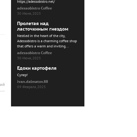
https://adessobistro.net/
adessobistro Coffee
30 Июня, 2025
Пролетая над
ласточкиным гнездом
Nestled in the heart of the city,
Adessobistro is a charming coffee shop
that offers a warm and inviting...
adessobistro Coffee
30 Июня, 2025
Едоки картофеля
Cупер!
ivan.dalmatov.88
рий
09 Февраля, 2025