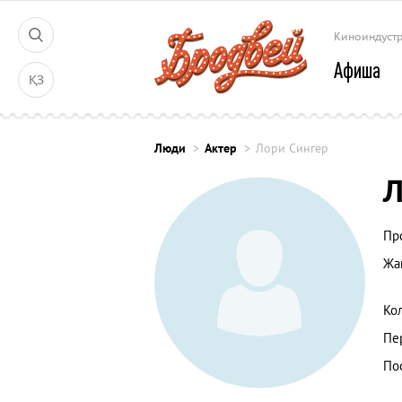
Киноиндуст
Афиша
ҚЗ
Люди
Актер
Лори Сингер
Л
Пр
Жа
Ко
Пе
По