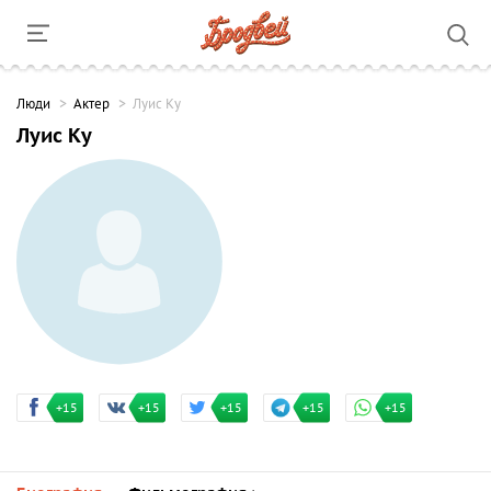
Люди
Актер
Луис Ку
Луис Ку
+15
+15
+15
+15
+15