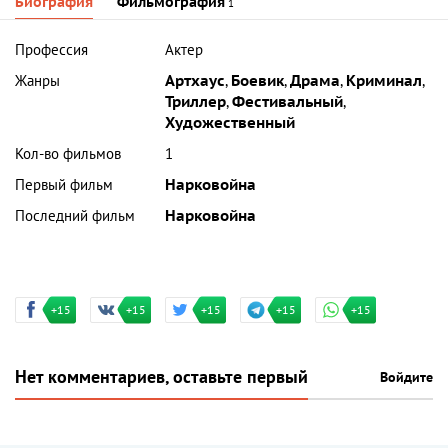
Биография
Фильмография
1
Профессия
Актер
Жанры
Артхаус
,
Боевик
,
Драма
,
Криминал
,
Триллер
,
Фестивальный
,
Художественный
Кол-во фильмов
1
Первый фильм
Нарковойна
Последний фильм
Нарковойна
+15
+15
+15
+15
+15
Нет комментариев, оставьте первый
Войдите