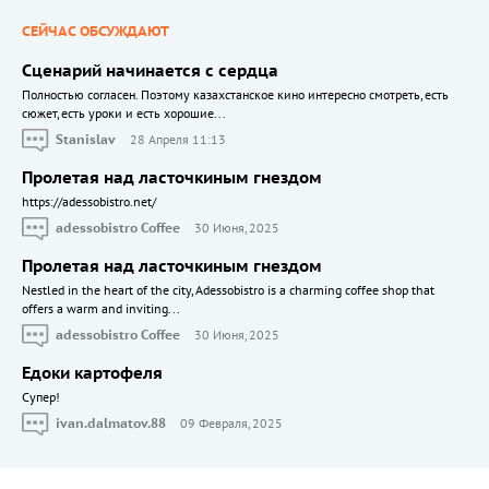
СЕЙЧАС ОБСУЖДАЮТ
Сценарий начинается с сердца
Полностью согласен. Поэтому казахстанское кино интересно смотреть, есть
сюжет, есть уроки и есть хорошие...
Stanislav
28 Апреля 11:13
Пролетая над ласточкиным гнездом
https://adessobistro.net/
adessobistro Coffee
30 Июня, 2025
Пролетая над ласточкиным гнездом
Nestled in the heart of the city, Adessobistro is a charming coffee shop that
offers a warm and inviting...
adessobistro Coffee
30 Июня, 2025
Едоки картофеля
Cупер!
ivan.dalmatov.88
09 Февраля, 2025