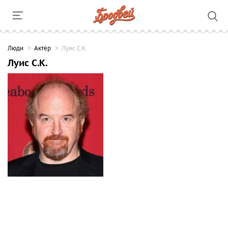
Люди
Актер
Луис С.К.
Луис С.К.