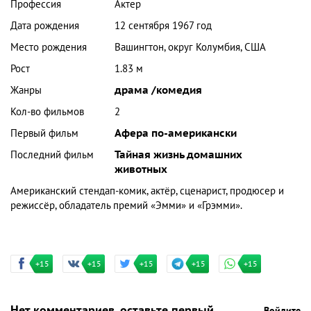
Профессия
Актер
Дата рождения
12 сентября 1967 год
Место рождения
Вашингтон, округ Колумбия, США
Рост
1.83 м
Жанры
драма /комедия
Кол-во фильмов
2
Первый фильм
Афера по-американски
Последний фильм
Тайная жизнь домашних
животных
Американский стендап-комик, актёр, сценарист, продюсер и
режиссёр, обладатель премий «Эмми» и «Грэмми».
+15
+15
+15
+15
+15
Нет комментариев, оставьте первый
Войдите