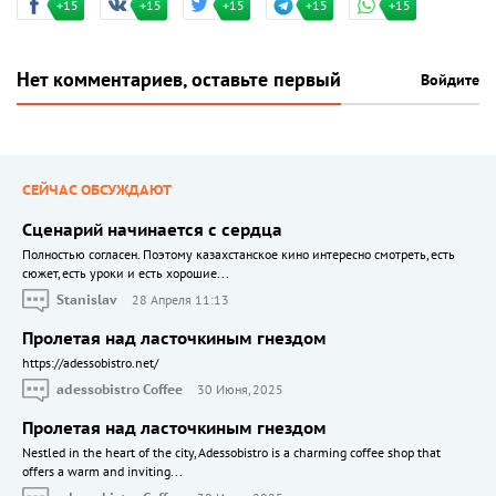
+15
+15
+15
+15
+15
Нет комментариев, оставьте первый
Войдите
СЕЙЧАС ОБСУЖДАЮТ
Сценарий начинается с сердца
Полностью согласен. Поэтому казахстанское кино интересно смотреть, есть
сюжет, есть уроки и есть хорошие...
Stanislav
28 Апреля 11:13
Пролетая над ласточкиным гнездом
https://adessobistro.net/
adessobistro Coffee
30 Июня, 2025
Пролетая над ласточкиным гнездом
Nestled in the heart of the city, Adessobistro is a charming coffee shop that
offers a warm and inviting...