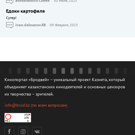
adessobistro Coffee
30 Июня, 2025
Едоки картофеля
Cупер!
ivan.dalmatov.88
09 Февраля, 2025
Кинопортал «Бродвей» – уникальный проект Казнета, который
объединяет казахстанских кинодеятелей и основных цензоров
их творчества – зрителей.
info@brod.kz
(по всем вопросам)