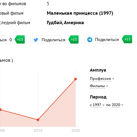
л-во фильмов
5
рвый фильм
Маленькая принцесса (1997)
следний фильм
Гудбай, Америка
Поделиться
ться
0
Поделиться
+15
+15
+15
льмов )
Амплуа
Профессия
Фильмы
Период
с
по
1997
2020