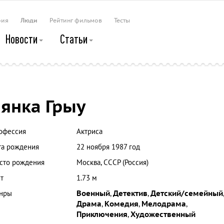
рия
Люди
Рейтинг фильмов
Тесты
Новости
Статьи
янка Грыу
офессия
Актриса
та рождения
22 ноября 1987 год
сто рождения
Москва, СССР (Россия)
т
1.73 м
нры
Военный
,
Детектив
,
Детский/семейный
,
Драма
,
Комедия
,
Мелодрама
,
Приключения
,
Художественный