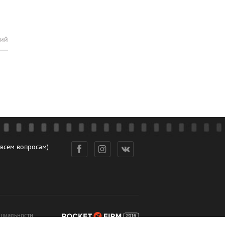
рий
 всем вопросам)
циальности