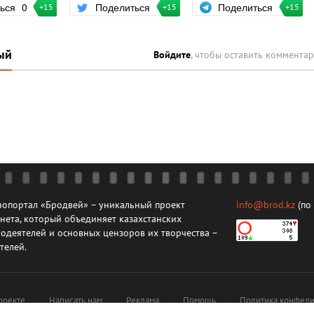
Поделиться
ться
0
Поделиться
+15
+15
+15
ый
Войдите
, чтобы оставить коммента
опортал «Бродвей» – уникальный проект
info@brod.kz
(по
нета, который объединяет казахстанских
одеятелей и основных цензоров их творчества –
телей.
роекте
Написать нам
Реклама
Помощь
Политика конфеди