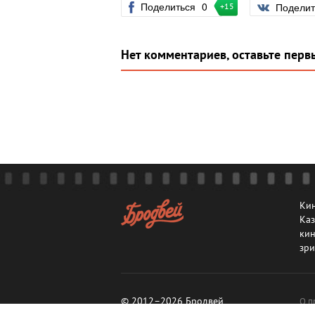
Поделиться
0
Подели
+15
Нет комментариев, оставьте перв
Кин
Каз
кин
зри
© 2012–2026 Бродвей
О п