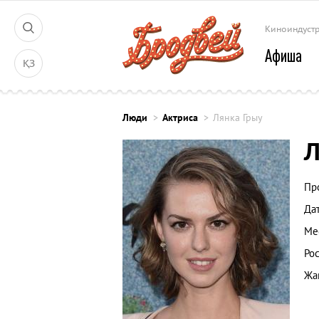
Киноиндуст
Афиша
ҚЗ
Люди
Актриса
Лянка Грыу
Л
Пр
Да
Ме
Рос
Жа