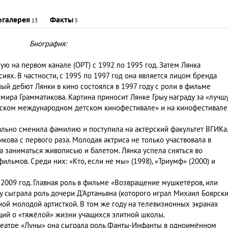
огалерея
Факты
13
5
Биография:
ую на первом канале (ОРТ) с 1992 по 1995 год. Затем Лянка
иях. В частности, с 1995 по 1997 год она является лицом бренда
ый дебют Лянки в кино состоялся в 1997 году с роли в фильме
ира Грамматикова. Картина приносит Лянке Грыу награду за «лучш
вском международном детском кинофестивале» и на кинофестивале
ально сменила фамилию и поступила на актёрский факультет ВГИКа.
кова с первого раза. Молодая актриса не только участвовала в
а заниматься живописью и балетом. Лянка успела сняться во
ьмов. Среди них: «Кто, если не мы» (1998), «Триумф» (2000) и
 2009 год. Главная роль в фильме «Возвращение мушкетёров, или
 сыграла роль дочери Д’Артаньяна (которого играл Михаил Боярски
ной молодой артисткой. В том же году на телевизионных экранах
щий о «тяжёлой» жизни учащихся элитной школы.
В театре «Луны» она сыграла роль Фанты-Инфанты в одноимённом