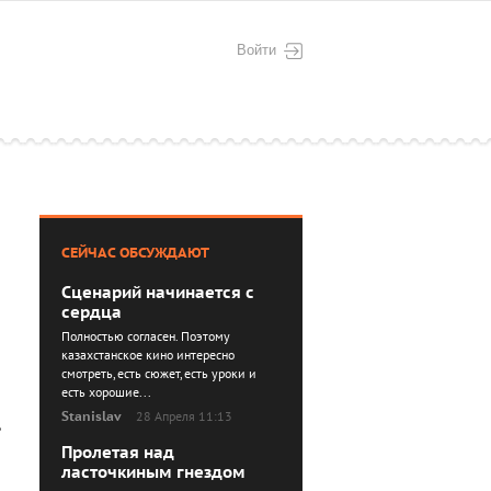
Войти
СЕЙЧАС ОБСУЖДАЮТ
Сценарий начинается с
сердца
Полностью согласен. Поэтому
казахстанское кино интересно
смотреть, есть сюжет, есть уроки и
есть хорошие...
Stanislav
28 Апреля 11:13
Пролетая над
ласточкиным гнездом