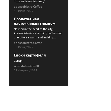
https://adessobistro.net/
adessobistro Coffee
30 Июня, 2025
Пролетая над
ласточкиным гнездом
Nestled in the heart of the city,
Adessobistro is a charming coffee shop
that offers a warm and inviting...
adessobistro Coffee
30 Июня, 2025
Едоки картофеля
Cупер!
ivan.dalmatov.88
09 Февраля, 2025