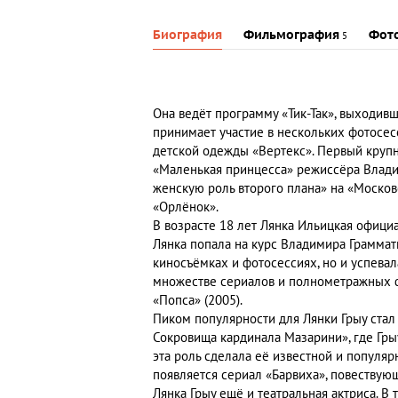
Биография
Фильмография
Фот
5
Она ведёт программу «Тик-Так», выходивш
принимает участие в нескольких фотосесс
детской одежды «Вертекс». Первый крупн
«Маленькая принцесса» режиссёра Владим
женскую роль второго плана» на «Моско
«Орлёнок».
В возрасте 18 лет Лянка Ильицкая офици
Лянка попала на курс Владимира Граммати
киносъёмках и фотосессиях, но и успевал
множестве сериалов и полнометражных фил
«Попса» (2005).
Пиком популярности для Лянки Грыу стал
Сокровища кардинала Мазарини», где Грыу
эта роль сделала её известной и популяр
появляется сериал «Барвиха», повествую
Лянка Грыу ещё и театральная актриса. 