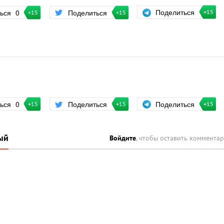
Поделиться
ться
0
Поделиться
+15
+15
+15
Поделиться
ться
0
Поделиться
+15
+15
+15
ый
Войдите
, чтобы оставить коммента