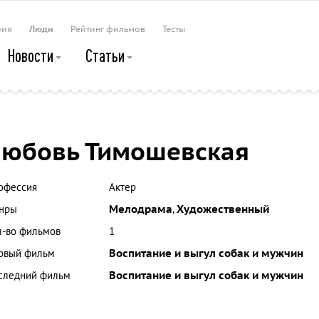
рия
Люди
Рейтинг фильмов
Тесты
Новости
Статьи
юбовь Тимошевская
офессия
Актер
нры
Мелодрама
,
Художественный
л-во фильмов
1
рвый фильм
Воспитание и выгул собак и мужчин
следний фильм
Воспитание и выгул собак и мужчин