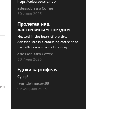
https://adessobistro.net/
adessobistro Coffee
30 Июня, 2025
Пролетая над
ласточкиным гнездом
Nestled in the heart of the city,
Adessobistro is a charming coffee shop
that offers a warm and inviting...
adessobistro Coffee
30 Июня, 2025
Едоки картофеля
Cупер!
ivan.dalmatov.88
рий
09 Февраля, 2025