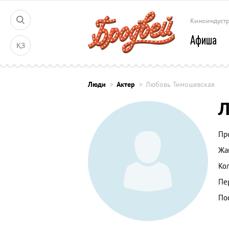
Киноиндуст
Афиша
ҚЗ
Люди
Актер
Любовь Тимошевская
Л
Пр
Жа
Ко
Пе
По