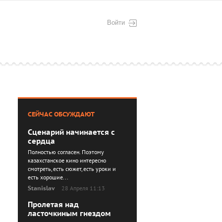
Войти
СЕЙЧАС ОБСУЖДАЮТ
Сценарий начинается с
сердца
Полностью согласен. Поэтому
казахстанское кино интересно
смотреть, есть сюжет, есть уроки и
есть хорошие...
Stanislav
28 Апреля 11:13
Пролетая над
ласточкиным гнездом