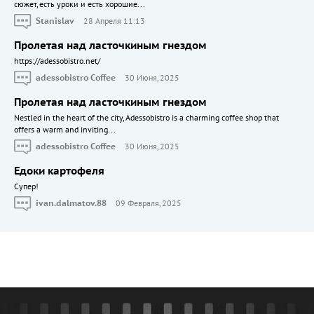
сюжет, есть уроки и есть хорошие...
Stanislav
28 Апреля 11:13
Пролетая над ласточкиным гнездом
https://adessobistro.net/
adessobistro Coffee
30 Июня, 2025
Пролетая над ласточкиным гнездом
Nestled in the heart of the city, Adessobistro is a charming coffee shop that
offers a warm and inviting...
adessobistro Coffee
30 Июня, 2025
Едоки картофеля
Cупер!
ivan.dalmatov.88
09 Февраля, 2025