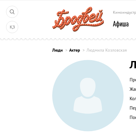
Киноиндуст
Афиша
ҚЗ
Люди
Актер
Людмила Козловская
Л
Пр
Жа
Ко
Пе
По