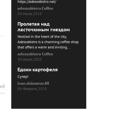
https://adessobistro.net/
adessobistro Coffee
30 Июня, 2025
Пролетая над
ласточкиным гнездом
Nestled in the heart of the city,
Adessobistro is a charming coffee shop
that offers a warm and inviting...
adessobistro Coffee
30 Июня, 2025
Едоки картофеля
Cупер!
ivan.dalmatov.88
рий
09 Февраля, 2025