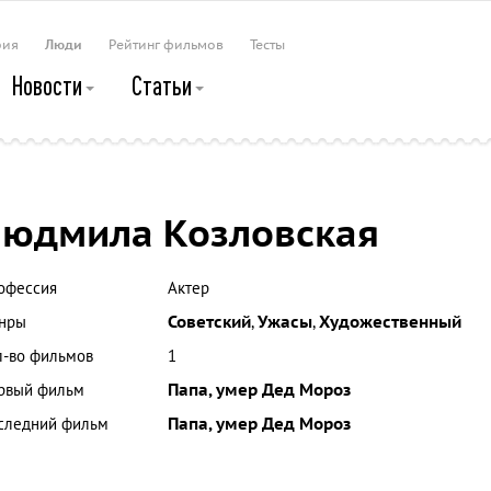
рия
Люди
Рейтинг фильмов
Тесты
Новости
Статьи
юдмила Козловская
офессия
Актер
нры
Советский
,
Ужасы
,
Художественный
л-во фильмов
1
рвый фильм
Папа, умер Дед Мороз
следний фильм
Папа, умер Дед Мороз