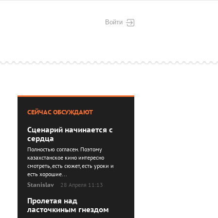
Войти
СЕЙЧАС ОБСУЖДАЮТ
Сценарий начинается с
сердца
Полностью согласен. Поэтому
казахстанское кино интересно
смотреть, есть сюжет, есть уроки и
есть хорошие...
Stanislav
28 Апреля 11:13
Пролетая над
ласточкиным гнездом