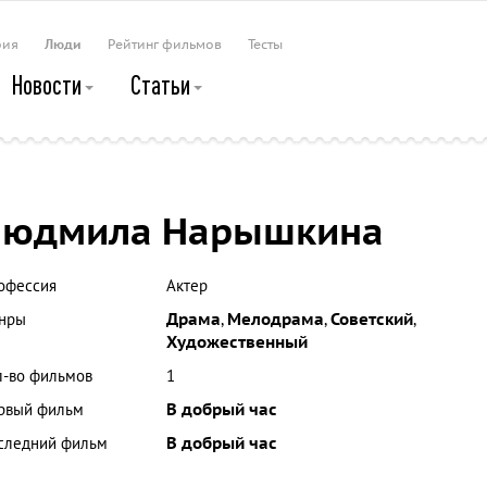
рия
Люди
Рейтинг фильмов
Тесты
Новости
Статьи
Людмила Нарышкина
офессия
Актер
нры
Драма
,
Мелодрама
,
Советский
,
Художественный
л-во фильмов
1
рвый фильм
В добрый час
следний фильм
В добрый час