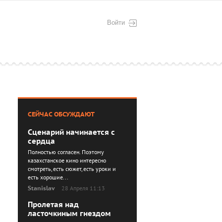
Войти
СЕЙЧАС ОБСУЖДАЮТ
Сценарий начинается с
сердца
Полностью согласен. Поэтому
казахстанское кино интересно
смотреть, есть сюжет, есть уроки и
есть хорошие...
Stanislav
28 Апреля 11:13
Пролетая над
ласточкиным гнездом