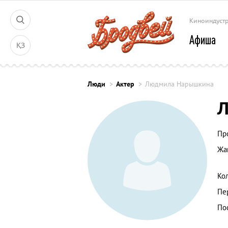
Киноиндуст
Афиша
ҚЗ
Люди
Актер
Людмила Нарышкина
Пр
Жа
Ко
Пе
По