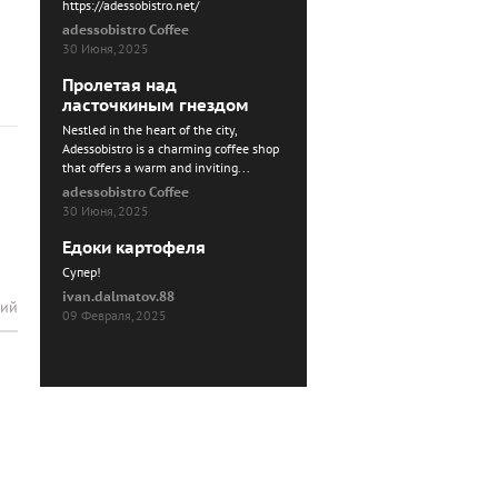
https://adessobistro.net/
adessobistro Coffee
30 Июня, 2025
Пролетая над
ласточкиным гнездом
Nestled in the heart of the city,
Adessobistro is a charming coffee shop
that offers a warm and inviting...
adessobistro Coffee
30 Июня, 2025
Едоки картофеля
Cупер!
ivan.dalmatov.88
рий
09 Февраля, 2025