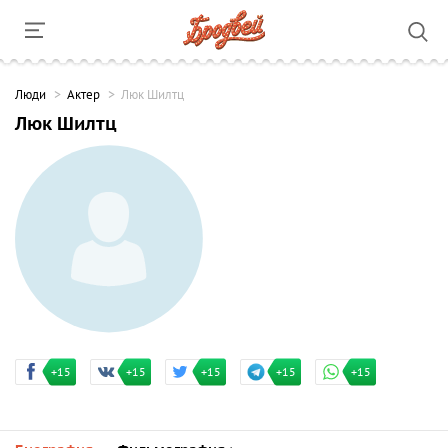
Люди
Актер
Люк Шилтц
Люк Шилтц
+15
+15
+15
+15
+15