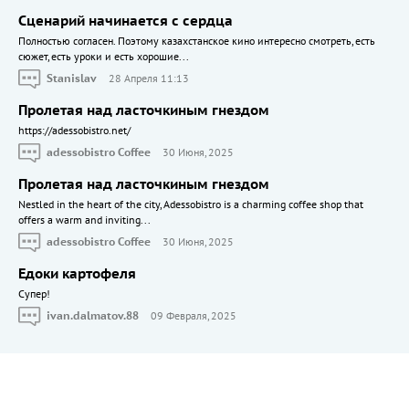
Сценарий начинается с сердца
Полностью согласен. Поэтому казахстанское кино интересно смотреть, есть
сюжет, есть уроки и есть хорошие...
Stanislav
28 Апреля 11:13
Пролетая над ласточкиным гнездом
https://adessobistro.net/
adessobistro Coffee
30 Июня, 2025
Пролетая над ласточкиным гнездом
Nestled in the heart of the city, Adessobistro is a charming coffee shop that
offers a warm and inviting...
adessobistro Coffee
30 Июня, 2025
Едоки картофеля
Cупер!
ivan.dalmatov.88
09 Февраля, 2025