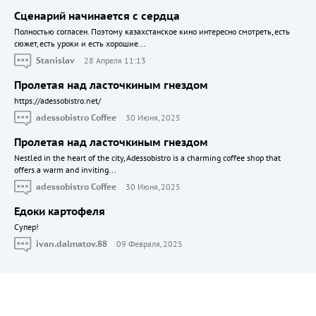
Сценарий начинается с сердца
Полностью согласен. Поэтому казахстанское кино интересно смотреть, есть
сюжет, есть уроки и есть хорошие...
Stanislav
28 Апреля 11:13
Пролетая над ласточкиным гнездом
https://adessobistro.net/
adessobistro Coffee
30 Июня, 2025
Пролетая над ласточкиным гнездом
Nestled in the heart of the city, Adessobistro is a charming coffee shop that
offers a warm and inviting...
adessobistro Coffee
30 Июня, 2025
Едоки картофеля
Cупер!
ivan.dalmatov.88
09 Февраля, 2025