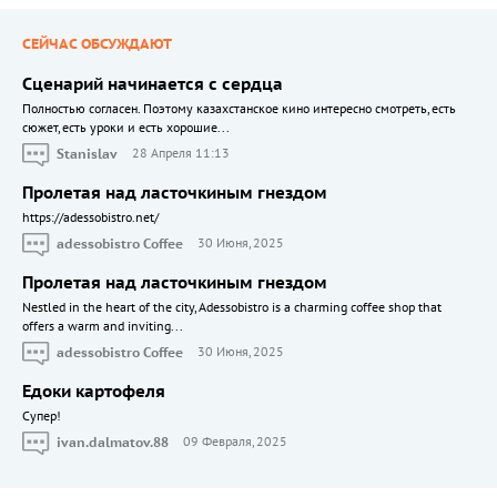
СЕЙЧАС ОБСУЖДАЮТ
Сценарий начинается с сердца
Полностью согласен. Поэтому казахстанское кино интересно смотреть, есть
сюжет, есть уроки и есть хорошие...
Stanislav
28 Апреля 11:13
Пролетая над ласточкиным гнездом
https://adessobistro.net/
adessobistro Coffee
30 Июня, 2025
Пролетая над ласточкиным гнездом
Nestled in the heart of the city, Adessobistro is a charming coffee shop that
offers a warm and inviting...
adessobistro Coffee
30 Июня, 2025
Едоки картофеля
Cупер!
ivan.dalmatov.88
09 Февраля, 2025