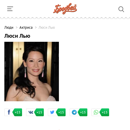
Люди
Актриса
Люси Лью
Люси Лью
+15
+15
+15
+15
+15