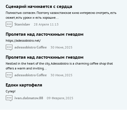
Сценарий начинается с сердца
Полностью согласен. Поэтому казахстанское кино интересно смотреть, есть
сюжет, есть уроки и есть хорошие...
Stanislav
28 Апреля 11:13
Пролетая над ласточкиным гнездом
https://adessobistro.net/
adessobistro Coffee
30 Июня, 2025
Пролетая над ласточкиным гнездом
Nestled in the heart of the city, Adessobistro is a charming coffee shop that
offers a warm and inviting...
adessobistro Coffee
30 Июня, 2025
Едоки картофеля
Cупер!
ivan.dalmatov.88
09 Февраля, 2025