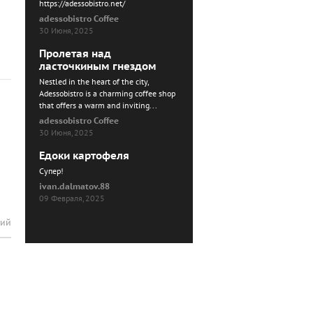
https://adessobistro.net/
adessobistro Coffee
30 Июня, 2025
Пролетая над
ласточкиным гнездом
Nestled in the heart of the city,
Adessobistro is a charming coffee shop
that offers a warm and inviting...
adessobistro Coffee
30 Июня, 2025
Едоки картофеля
Cупер!
ivan.dalmatov.88
09 Февраля, 2025
рий