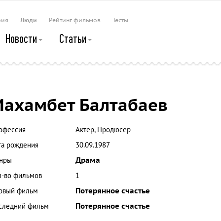
рия
Люди
Рейтинг фильмов
Тесты
Новости
Статьи
ахамбет Балтабаев
офессия
Актер, Продюсер
та рождения
30.09.1987
нры
Драма
л-во фильмов
1
рвый фильм
Потерянное счастье
следний фильм
Потерянное счастье