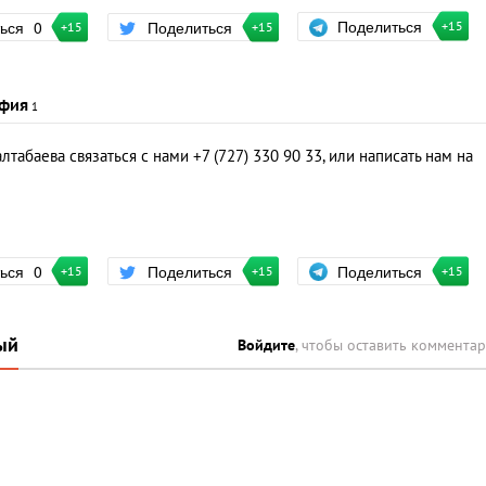
Поделиться
ться
0
Поделиться
+15
+15
+15
фия
1
табаева связаться с нами +7 (727) 330 90 33, или написать нам на
Поделиться
ться
0
Поделиться
+15
+15
+15
ый
Войдите
, чтобы оставить коммента