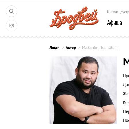
Киноиндуст
Афиша
ҚЗ
Люди
Актер
Махамбет Балтабаев
М
Пр
Да
Жа
Ко
Пе
По