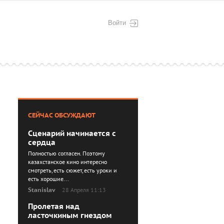
Войти
СЕЙЧАС ОБСУЖДАЮТ
Сценарий начинается с
сердца
Полностью согласен. Поэтому
казахстанское кино интересно
смотреть, есть сюжет, есть уроки и
есть хорошие...
Stanislav
28 Апреля 11:13
Пролетая над
ласточкиным гнездом