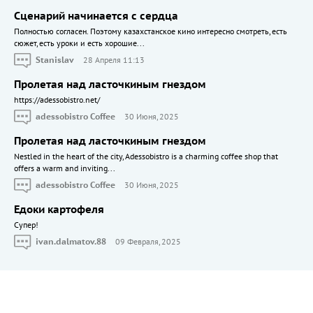
Сценарий начинается с сердца
Полностью согласен. Поэтому казахстанское кино интересно смотреть, есть
сюжет, есть уроки и есть хорошие...
Stanislav
28 Апреля 11:13
Пролетая над ласточкиным гнездом
https://adessobistro.net/
adessobistro Coffee
30 Июня, 2025
Пролетая над ласточкиным гнездом
Nestled in the heart of the city, Adessobistro is a charming coffee shop that
offers a warm and inviting...
adessobistro Coffee
30 Июня, 2025
Едоки картофеля
Cупер!
ivan.dalmatov.88
09 Февраля, 2025