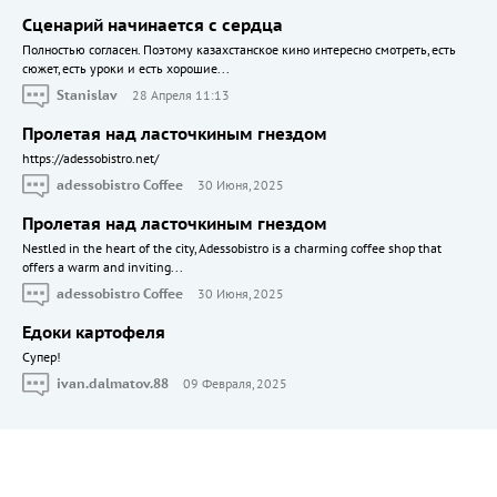
Сценарий начинается с сердца
Полностью согласен. Поэтому казахстанское кино интересно смотреть, есть
сюжет, есть уроки и есть хорошие...
Stanislav
28 Апреля 11:13
Пролетая над ласточкиным гнездом
https://adessobistro.net/
adessobistro Coffee
30 Июня, 2025
Пролетая над ласточкиным гнездом
Nestled in the heart of the city, Adessobistro is a charming coffee shop that
offers a warm and inviting...
adessobistro Coffee
30 Июня, 2025
Едоки картофеля
Cупер!
ivan.dalmatov.88
09 Февраля, 2025