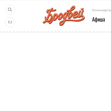
Киноиндуст
Афиша
ҚЗ