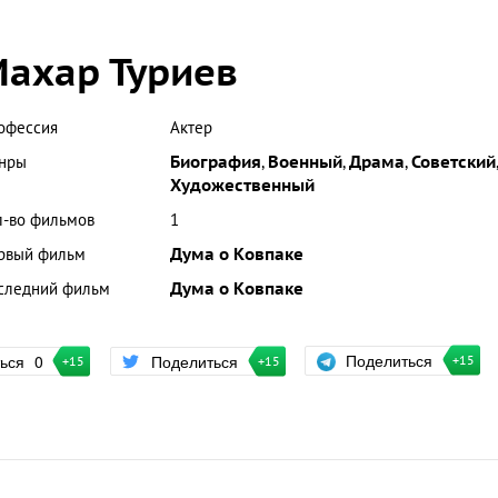
ахар Туриев
офессия
Актер
нры
Биография
,
Военный
,
Драма
,
Советский
,
Художественный
л-во фильмов
1
рвый фильм
Дума о Ковпаке
следний фильм
Дума о Ковпаке
Поделиться
ться
0
Поделиться
+15
+15
+15