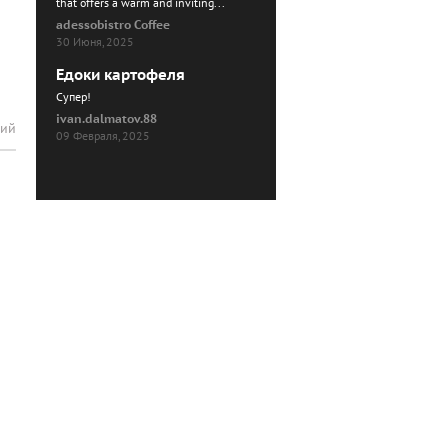
that offers a warm and inviting...
adessobistro Coffee
30 Июня, 2025
Едоки картофеля
Cупер!
ivan.dalmatov.88
рий
09 Февраля, 2025