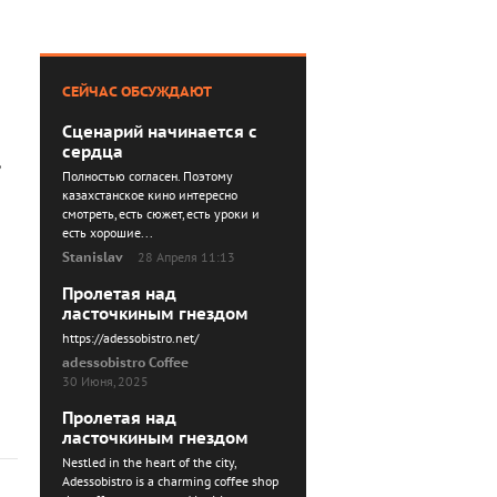
СЕЙЧАС ОБСУЖДАЮТ
Сценарий начинается с
сердца
Полностью согласен. Поэтому
казахстанское кино интересно
смотреть, есть сюжет, есть уроки и
есть хорошие...
Stanislav
28 Апреля 11:13
Пролетая над
ласточкиным гнездом
https://adessobistro.net/
adessobistro Coffee
30 Июня, 2025
Пролетая над
ласточкиным гнездом
Nestled in the heart of the city,
Adessobistro is a charming coffee shop