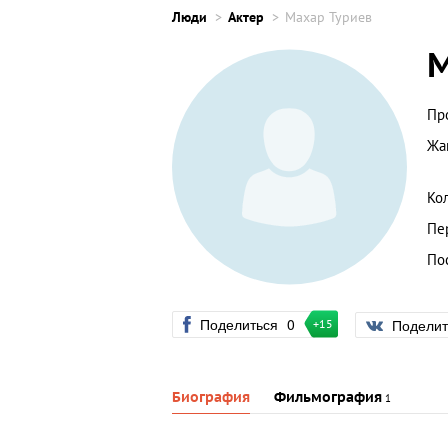
Люди
Актер
Махар Туриев
М
Пр
Жа
Ко
Пе
По
Поделиться
0
Подели
+15
Биография
Фильмография
1