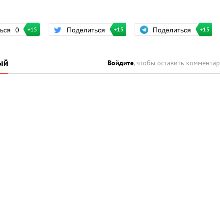
Поделиться
ться
0
Поделиться
+15
+15
+15
ый
Войдите
, чтобы оставить коммента