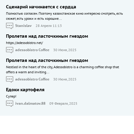
Сценарий начинается с сердца
Полностью согласен. Поэтому казахстанское кино интересно смотреть, есть
сюжет, есть уроки и есть хорошие...
Stanislav
28 Апреля 11:13
Пролетая над ласточкиным гнездом
https://adessobistro.net/
adessobistro Coffee
30 Июня, 2025
Пролетая над ласточкиным гнездом
Nestled in the heart of the city, Adessobistro is a charming coffee shop that
offers a warm and inviting...
adessobistro Coffee
30 Июня, 2025
Едоки картофеля
Cупер!
ivan.dalmatov.88
09 Февраля, 2025