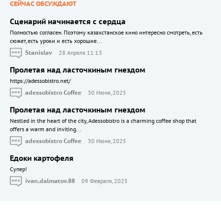
СЕЙЧАС ОБСУЖДАЮТ
Сценарий начинается с сердца
Полностью согласен. Поэтому казахстанское кино интересно смотреть, есть
сюжет, есть уроки и есть хорошие...
Stanislav
28 Апреля 11:13
Пролетая над ласточкиным гнездом
https://adessobistro.net/
adessobistro Coffee
30 Июня, 2025
Пролетая над ласточкиным гнездом
Nestled in the heart of the city, Adessobistro is a charming coffee shop that
offers a warm and inviting...
adessobistro Coffee
30 Июня, 2025
Едоки картофеля
Cупер!
ivan.dalmatov.88
09 Февраля, 2025