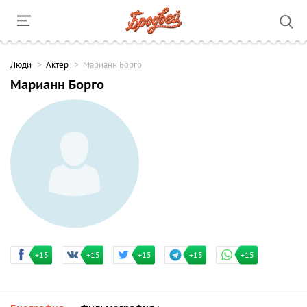
Люди
Актер
Марианн Борго
Марианн Борго
+15
+15
+15
+15
+15