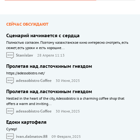
СЕЙЧАС ОБСУЖДАЮТ
Сценарий начинается с сердца
Полностью согласен. Поэтому казахстанское кино интересно смотреть, есть
сюжет, есть уроки и есть хорошие...
Stanislav
28 Апреля 11:13
Пролетая над ласточкиным гнездом
https://adessobistro.net/
adessobistro Coffee
30 Июня, 2025
Пролетая над ласточкиным гнездом
Nestled in the heart of the city, Adessobistro is a charming coffee shop that
offers a warm and inviting...
adessobistro Coffee
30 Июня, 2025
Едоки картофеля
Cупер!
ivan.dalmatov.88
09 Февраля, 2025