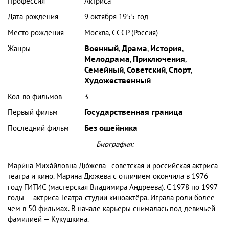
Профессия
Актриса
Дата рождения
9 октября 1955 год
Место рождения
Москва, СССР (Россия)
Жанры
Военный
,
Драма
,
История
,
Мелодрама
,
Приключения
,
Семейный
,
Советский
,
Спорт
,
Художественный
Кол-во фильмов
3
Первый фильм
Государственная граница
Последний фильм
Без ошейника
Биография:
Мари́на Миха́йловна Дю́жева - советская и российская актриса
театра и кино. Марина Дюжева с отличием окончила в 1976
году ГИТИС (мастерская Владимира Андреева). С 1978 по 1997
годы — актриса Театра-студии киноактёра. Играла роли более
чем в 50 фильмах. В начале карьеры снималась под девичьей
фамилией — Кукушкина.