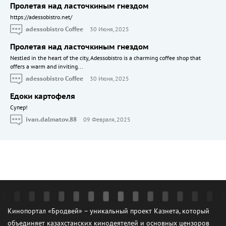
Пролетая над ласточкиным гнездом
https://adessobistro.net/
adessobistro Coffee
30 Июня, 2025
Пролетая над ласточкиным гнездом
Nestled in the heart of the city, Adessobistro is a charming coffee shop that
offers a warm and inviting...
adessobistro Coffee
30 Июня, 2025
Едоки картофеля
Cупер!
ivan.dalmatov.88
09 Февраля, 2025
Кинопортал «Бродвей» – уникальный проект Казнета, который
объединяет казахстанских кинодеятелей и основных цензоров