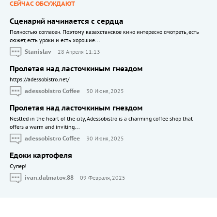
СЕЙЧАС ОБСУЖДАЮТ
Сценарий начинается с сердца
Полностью согласен. Поэтому казахстанское кино интересно смотреть, есть
сюжет, есть уроки и есть хорошие...
Stanislav
28 Апреля 11:13
Пролетая над ласточкиным гнездом
https://adessobistro.net/
adessobistro Coffee
30 Июня, 2025
Пролетая над ласточкиным гнездом
Nestled in the heart of the city, Adessobistro is a charming coffee shop that
offers a warm and inviting...
adessobistro Coffee
30 Июня, 2025
Едоки картофеля
Cупер!
ivan.dalmatov.88
09 Февраля, 2025