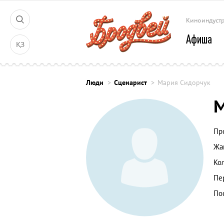
Киноиндуст
Афиша
ҚЗ
Люди
Сценарист
Мария Сидорчук
М
Пр
Жа
Ко
Пе
По