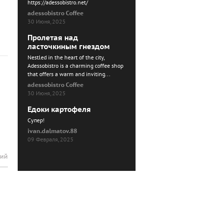
https://adessobistro.net/
adessobistro Coffee
30 Июня, 2025
Пролетая над
ласточкиным гнездом
Nestled in the heart of the city,
Adessobistro is a charming coffee shop
that offers a warm and inviting...
adessobistro Coffee
30 Июня, 2025
Едоки картофеля
Cупер!
ivan.dalmatov.88
09 Февраля, 2025
рий