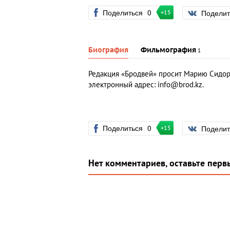
Поделиться
0
Подели
+15
Биография
Фильмография
1
Редакция «Бродвей» просит Марию Сидорчу
электронный адрес:
info@brod.kz
.
Поделиться
0
Подели
+15
Нет комментариев, оставьте перв