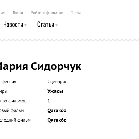
рия
Люди
Рейтинг фильмов
Тесты
Новости
Статьи
ария Сидорчук
офессия
Сценарист
нры
Ужасы
л-во фильмов
1
рвый фильм
Qarakóz
следний фильм
Qarakóz