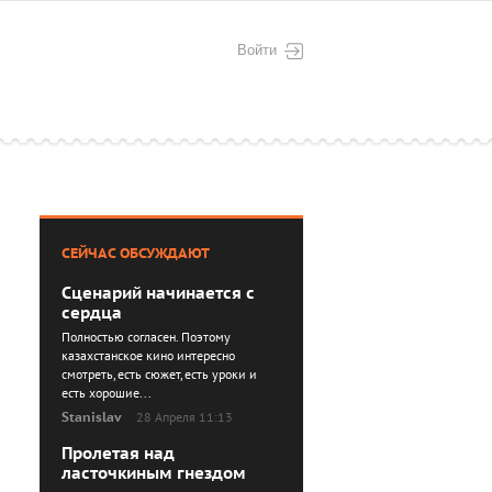
Войти
СЕЙЧАС ОБСУЖДАЮТ
Сценарий начинается с
сердца
Полностью согласен. Поэтому
казахстанское кино интересно
смотреть, есть сюжет, есть уроки и
есть хорошие...
Stanislav
28 Апреля 11:13
Пролетая над
ласточкиным гнездом