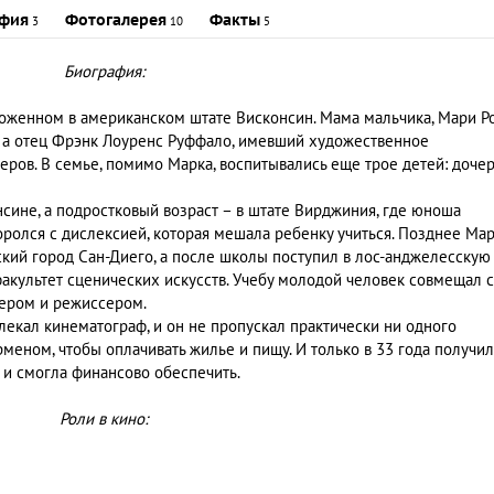
фия
Фотогалерея
Факты
3
10
5
Биография:
ложенном в американском штате Висконсин. Мама мальчика, Мари Р
, а отец Фрэнк Лоуренс Руффало, имевший художественное
еров. В семье, помимо Марка, воспитывались еще трое детей: доче
сине, а подростковый возраст – в штате Вирджиния, где юноша
оролся с дислексией, которая мешала ребенку учиться. Позднее Ма
кий город Сан-Диего, а после школы поступил в лос-анджелесскую
культет сценических искусств. Учебу молодой человек совмещал с
тером и режиссером.
кал кинематограф, и он не пропускал практически ни одного
рменом, чтобы оплачивать жилье и пищу. И только в 33 года получил
 и смогла финансово обеспечить.
Роли в кино: