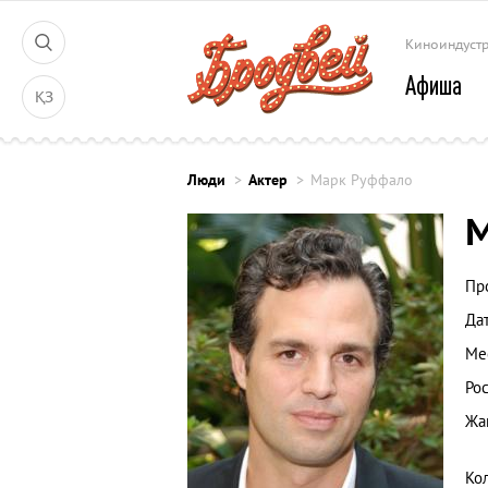
Киноиндуст
Афиша
ҚЗ
Люди
Актер
Марк Руффало
Пр
Да
Ме
Рос
Жа
Ко