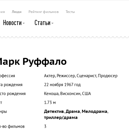
рия
Люди
Рейтинг фильмов
Тесты
Новости
Статьи
Марк Руффало
офессия
Актер, Режиссер, Сценарист, Продюсер
та рождения
22 ноября 1967 год
сто рождения
Кеноша, Висконсин, США
т
1.73 м
нры
Детектив
,
Драма
,
Мелодрама
,
триллер/драма
л-во фильмов
3