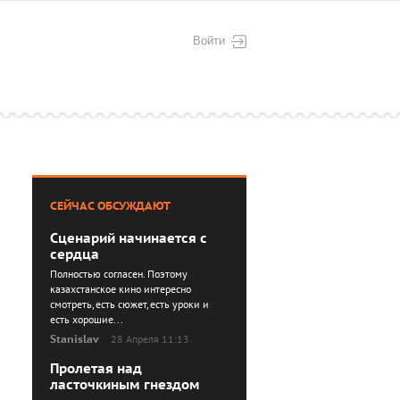
Войти
СЕЙЧАС ОБСУЖДАЮТ
Сценарий начинается с
сердца
Полностью согласен. Поэтому
казахстанское кино интересно
смотреть, есть сюжет, есть уроки и
есть хорошие...
Stanislav
28 Апреля 11:13
Пролетая над
ласточкиным гнездом