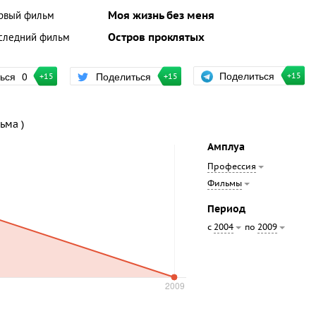
рвый фильм
Моя жизнь без меня
следний фильм
Остров проклятых
Поделиться
ться
0
Поделиться
+15
+15
+15
ьма )
Амплуа
Профессия
Фильмы
Период
с
по
2004
2009