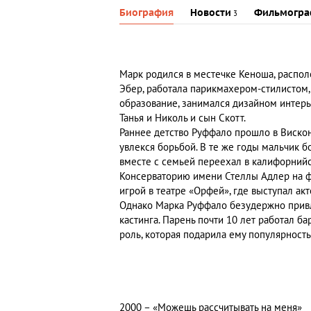
Биография
Новости
Фильмогра
3
Марк родился в местечке Кеноша, распо
Эбер, работала парикмахером-стилистом
образование, занимался дизайном интерь
Танья и Николь и сын Скотт.
Раннее детство Руффало прошло в Вискон
увлекся борьбой. В те же годы мальчик б
вместе с семьей переехал в калифорнийс
Консерваторию имени Стеллы Адлер на фа
игрой в театре «Орфей», где выступал ак
Однако Марка Руффало безудержно привле
кастинга. Парень почти 10 лет работал ба
роль, которая подарила ему популярность
2000 – «Можешь рассчитывать на меня»