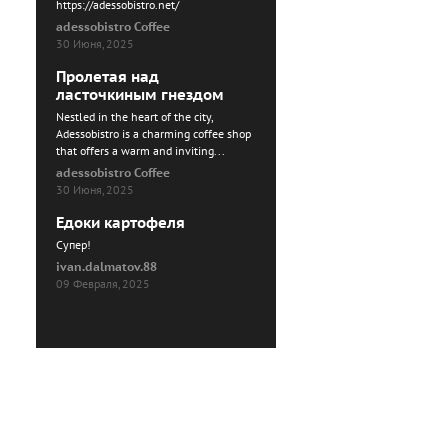
https://adessobistro.net/
adessobistro Coffee
30 Июня, 2025
Пролетая над
ласточкиным гнездом
Nestled in the heart of the city,
Adessobistro is a charming coffee shop
that offers a warm and inviting...
adessobistro Coffee
30 Июня, 2025
Едоки картофеля
Cупер!
ivan.dalmatov.88
09 Февраля, 2025