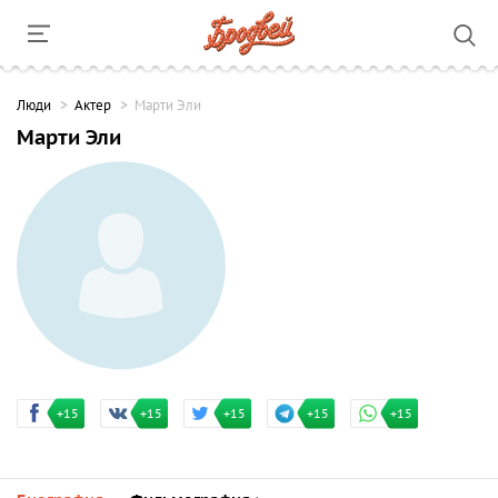
Люди
Актер
Марти Эли
Марти Эли
+15
+15
+15
+15
+15