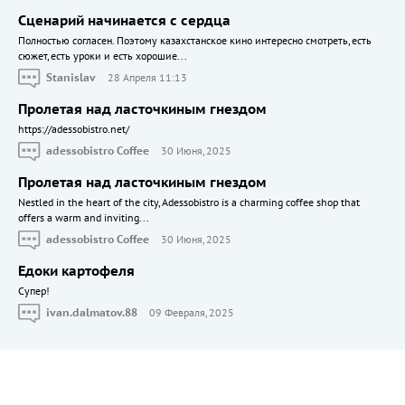
Сценарий начинается с сердца
Полностью согласен. Поэтому казахстанское кино интересно смотреть, есть
сюжет, есть уроки и есть хорошие...
Stanislav
28 Апреля 11:13
Пролетая над ласточкиным гнездом
https://adessobistro.net/
adessobistro Coffee
30 Июня, 2025
Пролетая над ласточкиным гнездом
Nestled in the heart of the city, Adessobistro is a charming coffee shop that
offers a warm and inviting...
adessobistro Coffee
30 Июня, 2025
Едоки картофеля
Cупер!
ivan.dalmatov.88
09 Февраля, 2025